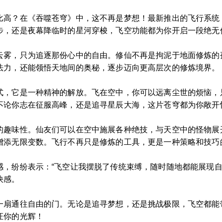
比高？在《吞噬苍穹》中，这不再是梦想！最新推出的飞行系统，
步，还是夜幕降临时的星河穿梭，飞空功能都为你开启一段绝无
云雾，只为追逐那份心中的自由。修仙不再是拘泥于地面修炼的
法力，还能领悟天地间的奥秘，逐步迈向更高层次的修炼境界。
式，它是一种精神的解放。飞在空中，你可以远离尘世的烦恼，
不论你志在征服高峰，还是追寻星辰大海，这片苍穹都为你敞开
的趣味性。仙友们可以在空中施展各种绝技，与天空中的怪物展
增添无限变数。飞行不再只是修炼的工具，更是一种策略和技巧
感，纷纷表示：“飞空让我摆脱了传统束缚，随时随地都能展现自
快感。
一扇通往自由的门。无论是追寻梦想，还是挑战极限，飞空都能
证你的光辉！