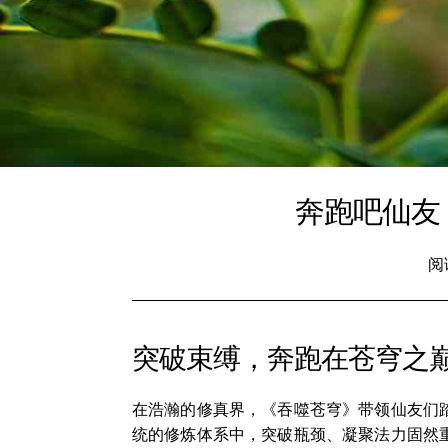
奔跑吧仙友
阅
突破束缚，奔跑在苍穹之
在浩瀚的修真界，《吞噬苍穹》带领仙友们
统的修炼体系中，突破瓶颈、凝聚法力固然